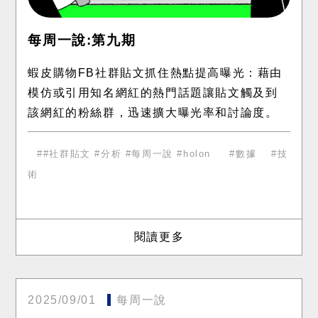
每周一說:第九期
蝦皮購物FB社群貼文抓住熱點提高曝光：藉由
模仿或引用知名網紅的熱門話題讓貼文觸及到
該網紅的粉絲群，迅速擴大曝光率和討論度。
趣味性高，引發共鳴：以「中文好難」的幽默
自嘲和發音測驗吸引注意
#社群貼文 #分析 #每周一說 #holon
數據
技
術
閱讀更多
2025/09/01
每周一說