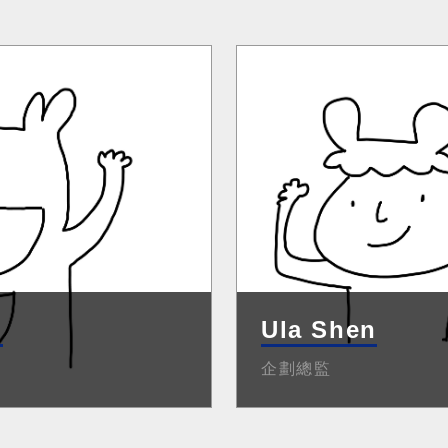
n
Ula Shen
企劃總監