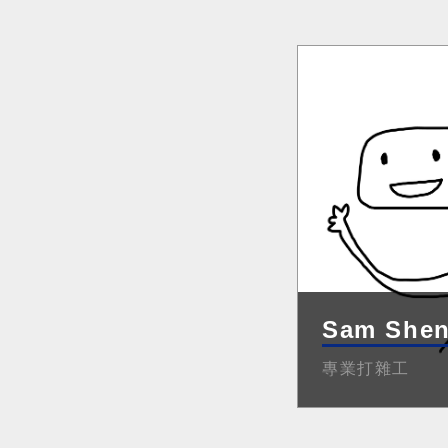
Sam She
專業打雜工