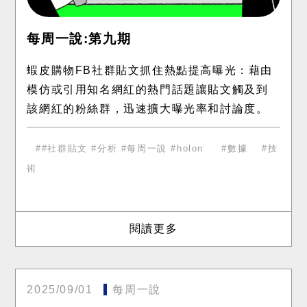
每周一說:第九期
蝦皮購物FB社群貼文抓住熱點提高曝光：藉由
模仿或引用知名網紅的熱門話題讓貼文觸及到
該網紅的粉絲群，迅速擴大曝光率和討論度。
趣味性高，引發共鳴：以「中文好難」的幽默
自嘲和發音測驗吸引注意
#社群貼文 #分析 #每周一說 #holon
數據
技
術
閱讀更多
2025/09/01
每周一說