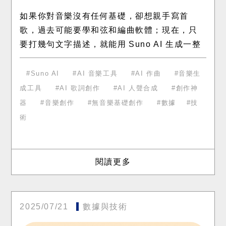
如果你對音樂沒有任何基礎，卻想親手寫首
歌，過去可能要學和弦和編曲軟體；現在，只
要打幾句文字描述，就能用 Suno AI 生成一整
首旋律、和聲、節奏、歌詞，甚至人聲演唱。
這個工具帶來了「人人都能做音樂」
Suno AI
AI 音樂工具
AI 作曲
音樂生
成工具
AI 歌詞創作
AI 人聲合成
創作神
器
音樂創作
無音樂基礎創作
數據
技
術
閱讀更多
2025/07/21
數據與技術