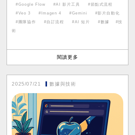
拖、連一連，就能從
Google Flow
AI 影片工具
節點式流程
Veo 3
Imagen 4
Gemini
影片自動化
團隊協作
自訂流程
AI 短片
數據
技
術
閱讀更多
2025/07/21
數據與技術