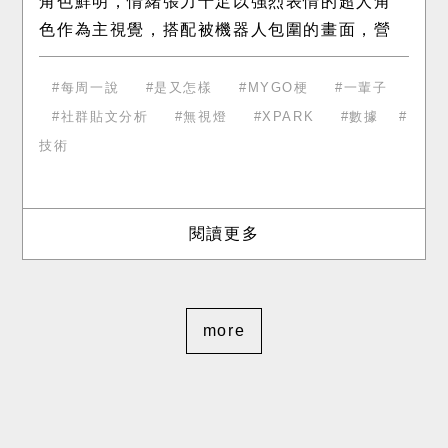
角色鮮明，情緒張力十足以強烈表情的超人角
色作為主視覺，搭配被機器人包圍的畫面，營
造高壓又滑稽的情境張力。每格重複相同畫
面，透過不同文字對白製造幽默反差，抓住
每周一說
是又怎樣
MYGO梗
一輩子
社群貼文分析
無視燈
XPARK
數據
技術
閱讀更多
more