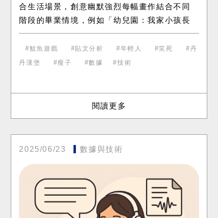
合生活場景，創意幽默強烈每幅畫作結合不同
階段的畢業情境，例如「幼兒園：我家小孩長
大了啊(泣)」、「研究所：論文還沒寫完⋯⋯」
將典藏藝術品轉化為生活段子，親切
魷魚遊戲
貼文分析
年輕人
笑死
丹
丹漢堡
瘦子
數據
技術
閱讀更多
2025/06/23
數據與技術