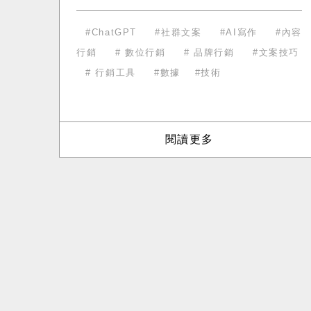
意活水龍頭一樣，快速產出符合品牌調性
的貼文、標題與廣告文案。只要掌握「明
ChatGPT
社群文案
AI寫作
內容
確提示」「多版本輸出」「精細化調整」
行銷
數位行銷
品牌行銷
文案技巧
三大核心技巧，
行銷工具
數據
技術
閱讀更多