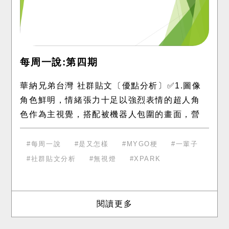
每周一說:第四期
華納兄弟台灣 社群貼文〔優點分析〕✅1.圖像
角色鮮明，情緒張力十足以強烈表情的超人角
色作為主視覺，搭配被機器人包圍的畫面，營
造高壓又滑稽的情境張力。每格重複相同畫
面，透過不同文字對白製造幽默反差，抓住
每周一說
是又怎樣
MYGO梗
一輩子
社群貼文分析
無視燈
XPARK
閱讀更多