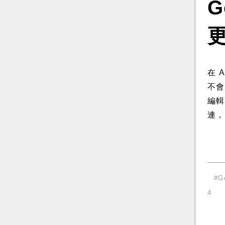
G
在 
不會
編輯
連，
G
4